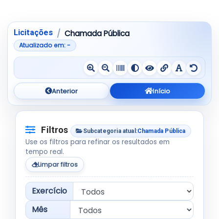
Pular para a tabela de resultados
Mostrando 0 até 0 de 0 registros
Licitações
Chamada Pública
Atualizado em: -
Anterior
Início
Filtros
Subcategoria atual:
Chamada Pública
Use os filtros para refinar os resultados em
tempo real.
Limpar filtros
Exercício
Mês