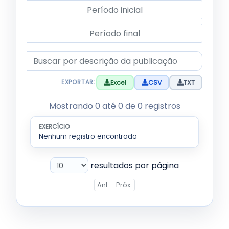
Período inicial
Período final
Descrição da publicação
Excel
CSV
TXT
EXPORTAR:
Tabela de publicações filtradas. Use os filtros acim
Mostrando 0 até 0 de 0 registros
Lista de publicações da subcategoria Chamada P
EXERCÍCIO
MÊS
DESCRIÇÃO
Nenhum registro encontrado
resultados por página
Ant.
Próx.