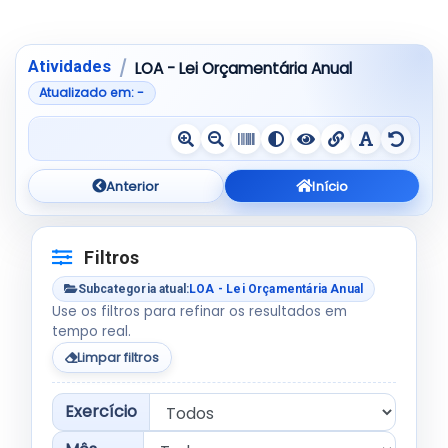
Pular para a tabela de resultados
Mostrando de 1 até 2 de 2 registros
Atividades
LOA - Lei Orçamentária Anual
Atualizado em: -
Anterior
Início
Filtros
Subcategoria atual:
LOA - Lei Orçamentária Anual
Use os filtros para refinar os resultados em
tempo real.
Limpar filtros
Exercício