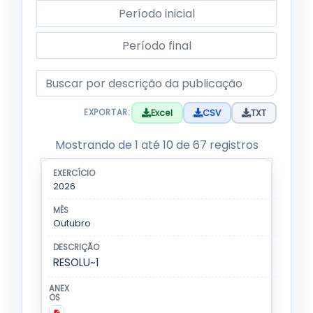
Período inicial
Período final
Descrição da publicação
Excel
CSV
TXT
EXPORTAR:
Tabela de publicações filtradas. Use os filtros acim
Mostrando de 1 até 10 de 67 registros
Lista de publicações da subcategoria Outros
EXERCÍCIO
MÊS
DESCRIÇÃO
2026
Outubro
RESOLU~1