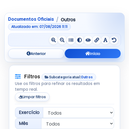
Pular para a tabela de resultados
Mostrando de 1 até 10 de 67 registros
Documentos Oficiais
Outros
Atualizado em: 07/08/2026 11:11
Anterior
Início
Filtros
Subcategoria atual:
Outros
Use os filtros para refinar os resultados em
tempo real.
Limpar filtros
Exercício
Mês