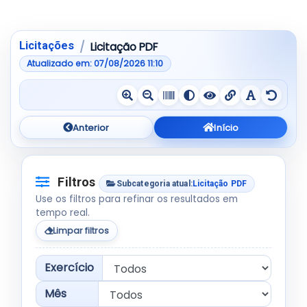
Pular para a tabela de resultados
Mostrando de 1 até 10 de 1.090 registros
Licitações
Licitação PDF
Atualizado em: 07/08/2026 11:10
Anterior
Início
Filtros
Subcategoria atual:
Licitação PDF
Use os filtros para refinar os resultados em
tempo real.
Limpar filtros
Exercício
Mês