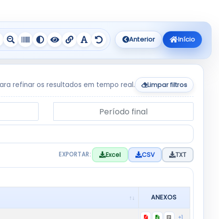
Anterior
Início
para refinar os resultados em tempo real.
Limpar filtros
Período final
Excel
CSV
TXT
EXPORTAR:
ANEXOS
+1