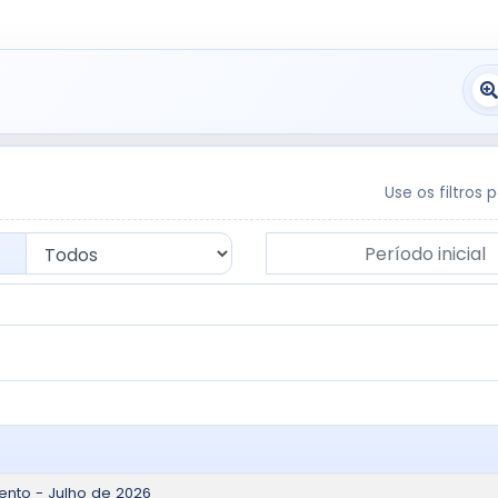
Use os filtros 
Período inicial
ma para refinar os resultados.
Pagamento
nto - Julho de 2026