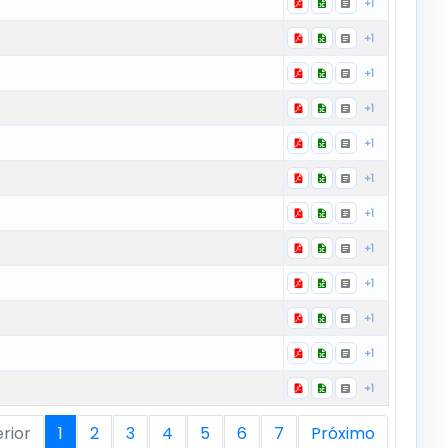
+1
+1
+1
+1
+1
+1
+1
+1
+1
+1
+1
+1
rior
1
2
3
4
5
6
7
Próximo