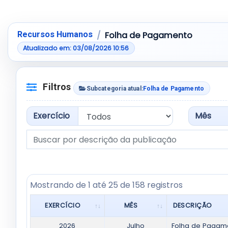
Pular para a tabela de resultados
Mostrando de 1 até 25 de 158 registros
Recursos Humanos
Folha de Pagamento
Atualizado em: 03/08/2026 10:56
Filtros
Subcategoria atual:
Folha de Pagamento
Exercício
Mês
Descrição da publicação
Tabela de publicações filtradas. Use os filtros aci
Mostrando de 1 até 25 de 158 registros
EXERCÍCIO
MÊS
DESCRIÇÃO
Lista de publicações da subcategoria Folha de 
2026
Julho
Folha de Pagame