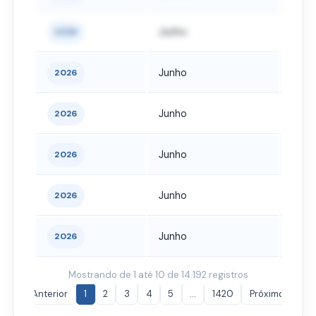
Junho
ADEL
2026
Junho
ADEL
2026
Junho
ADE
2026
Junho
ADEM
2026
Junho
ADEN
2026
Junho
ADJA
2026
Mostrando de 1 até 10 de 14.192 registros
Anterior
1
2
3
4
5
…
1420
Próximo